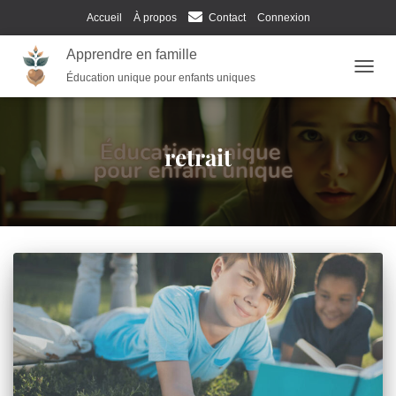
Accueil
À propos
Contact
Connexion
Apprendre en famille
Éducation unique pour enfants uniques
TOGG
NAVIG
retrait