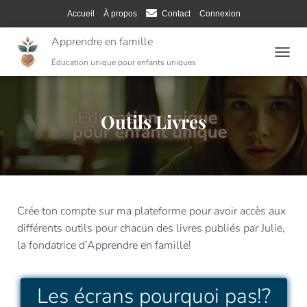
Accueil
À propos
Contact
Connexion
Apprendre en famille
T
Éducation unique pour enfants uniques
O
G
G
L
Outils Livres
E
N
A
V
I
G
A
Crée ton compte sur ma plateforme pour avoir accès aux
T
différents outils pour chacun des livres publiés par Julie,
I
la fondatrice d’Apprendre en famille!
O
N
Les écrans pourquoi pas!?