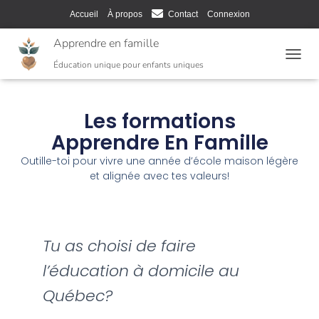
Accueil
À propos
Contact
Connexion
Apprendre en famille
T
Éducation unique pour enfants uniques
O
G
G
Les formations
L
E
Apprendre En Famille
N
A
Outille-toi pour vivre une année d’école maison légère
V
et alignée avec tes valeurs!
I
G
A
T
I
Tu
as choisi de faire
O
l’éducation à domicile au
N
Québec?