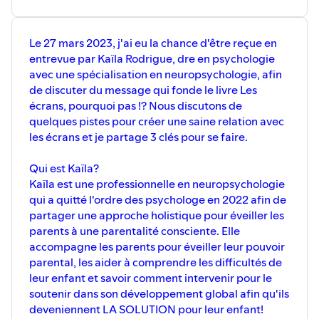
Je me suis dit que nous n’étions pas les seuls dans notre
situation!
J’ai donc abordé une amie auteure Marie-Noelle
Marineau, avec qui j’ai écrit le livre
L’éducation à domicile
,
afin de nous lancer dans le projet d’un livre qui
aborderait différemment le sujet: afin de permettre aux
gens de voir le numérique comme un outil et non comme
un ennemi.
Aimant beaucoup créer à l’aide des différents outils
numériques qui me tombent sur la main, j’avais envie de
partager mon intérêt pour les possibilités qu’ils offrent
tout en abordant les défis qui peuvent croiser notre
route!
De fil en aiguille, le livre a pris forme. La pandémie est