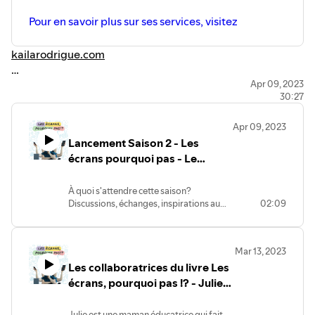
arrivée et nous avons dû mettre le projet sur la glace. Par
la suite, Marie-Noëlle a choisi de se concentrer sur sa
carrière d’
auteure
et j’ai décidé reprendre le flambeau à
l’automne 2021.
Au fil du temps, j’ai mis ce livre à mon image, en guise
de témoin de mon évolution des quatre années qui ont
menées à sa naissance, en y insérant des exercices tirés
de la programmation neuro-linguistique, PNL, afin
d’offrir à mes lecteurs une expérience de lecture
transformative plutôt que passive!
https://youtu.be/jy6kSRBayvc
Un livre dont vous êtes L’HÉROÏNE ou le héro!
Vous êtes invités à explorer ce dont vous avez besoin
sous 3 thèmes: