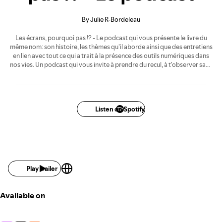
Qu’est-ce qui monte? En quoi c’est semblable ou
identique?
Est-ce que vous ressentez l’envie d’aller brasser tout ça
pour créer des relations saines et alignées avec votre
essence et l’essence unique de ta famille?
Non, tout est parfait.
Oui, j’ai quelque chose pour vous aider à cheminer à
travers tout ça!
Acheter ma copie
Un livre informatif, expérienciel,
réflexif et transformatif
Informations et inspirations