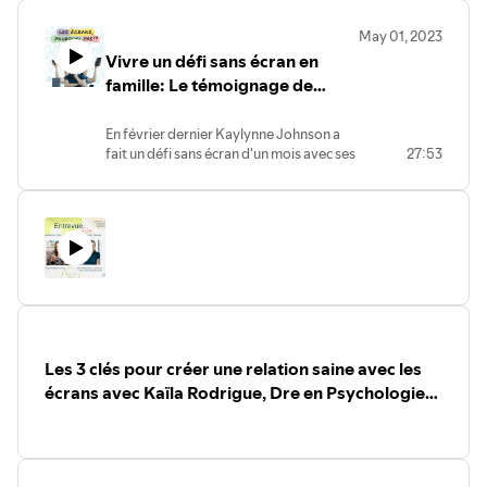
allait nous amener à potentiellement déménager en
milieu anglophone, nous avons choisi d’écouter la
télévision en anglais dès la petite enfance de nos
enfants, ce qui leur a permis de s’immerger dans cette
langue et de commencer à dire quelques phrases d’eux-
mêmes vers leurs 4 ans.
Alors que les tablettes électroniques ont fait entrée dans
notre environnement familial, j’ai commencé à me
questionner sur la façon optimale de soutenir nos
enfants dans leurs relations respectives avec le
numérique.
J’ai remarqué que certains avaient de la difficulté à
décrocher, voire à interagir avec les autres, après de
longue périodes d’utilisation passive des écrans.
D’autres, étaient en mesure de se réguler davantage.