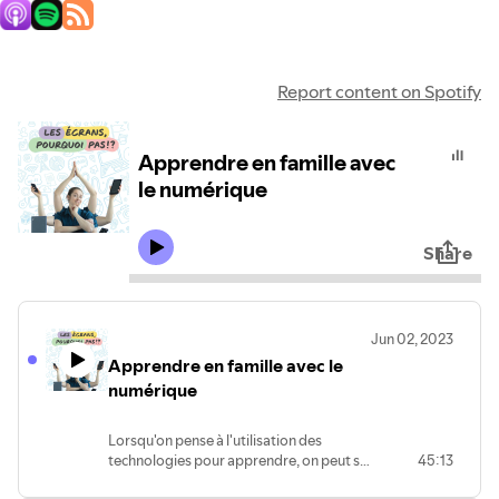
Exercices pratiques
Je me procure ma copie
Cahier de réflexions PDF gratuit
Pour tous
Rencontrez l’auteure: Julie R-Bordeleau
Enchantée!
Maman d’une famille militaire de 4 garçons, j’ai toujours
un attrait pour les technologies tant pour leur potentiel
créatif qu’informatif. Conscients que notre mode de vie