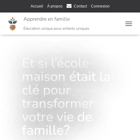
Accueil
À propos
Contact
Connexion
Apprendre en famille
T
Éducation unique pour enfants uniques
O
G
G
L
Et si l’école-
E
N
A
maison était la
V
I
clé pour
G
A
transformer
T
I
votre vie de
O
N
famille?