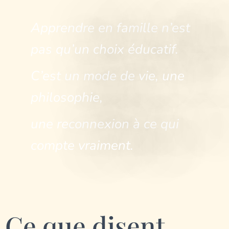
Apprendre en famille n’est
pas qu’un choix éducatif.
C’est un mode de vie, une
philosophie,
une reconnexion à ce qui
compte vraiment.
Ce que disent